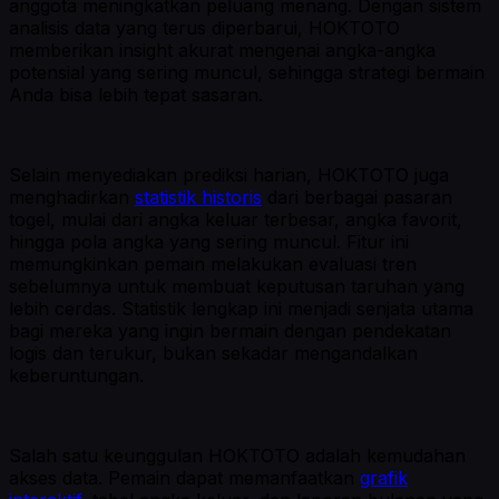
anggota meningkatkan peluang menang. Dengan sistem
analisis data yang terus diperbarui, HOKTOTO
memberikan insight akurat mengenai angka-angka
potensial yang sering muncul, sehingga strategi bermain
Anda bisa lebih tepat sasaran.
Selain menyediakan prediksi harian, HOKTOTO juga
menghadirkan
statistik historis
dari berbagai pasaran
togel, mulai dari angka keluar terbesar, angka favorit,
hingga pola angka yang sering muncul. Fitur ini
memungkinkan pemain melakukan evaluasi tren
sebelumnya untuk membuat keputusan taruhan yang
lebih cerdas. Statistik lengkap ini menjadi senjata utama
bagi mereka yang ingin bermain dengan pendekatan
logis dan terukur, bukan sekadar mengandalkan
keberuntungan.
Salah satu keunggulan HOKTOTO adalah kemudahan
akses data. Pemain dapat memanfaatkan
grafik