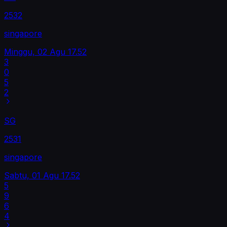
2532
singapore
Minggu, 02 Agu
17.52
3
0
5
2
SG
2531
singapore
Sabtu, 01 Agu
17.52
5
9
6
4