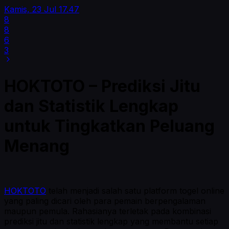
Kamis, 23 Jul
17.47
8
8
6
3
HOKTOTO – Prediksi Jitu
dan Statistik Lengkap
untuk Tingkatkan Peluang
Menang
HOKTOTO
telah menjadi salah satu platform togel online
yang paling dicari oleh para pemain berpengalaman
maupun pemula. Rahasianya terletak pada kombinasi
prediksi jitu dan statistik lengkap yang membantu setiap