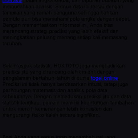
interaktif
, tabel angka keluar, dan laporan bulanan yang
memudahkan analisis. Semua data ini tersaji dengan
tampilan yang ramah pengguna sehingga bahkan
pemula pun bisa memahami pola angka dengan cepat.
Dengan memanfaatkan informasi ini, Anda bisa
merancang strategi prediksi yang lebih efektif dan
meningkatkan peluang menang setiap kali memasang
taruhan.
Selain aspek statistik, HOKTOTO juga menghadirkan
prediksi jitu yang dirancang oleh tim ahli dengan
pengalaman bertahun-tahun di dunia
togel online
.
Prediksi ini tidak hanya berdasarkan intuisi, tetapi juga
perhitungan matematis dan analisis pola data
sebelumnya. Dengan memadukan prediksi jitu dan data
statistik lengkap, pemain memiliki keuntungan tambahan
untuk meraih kemenangan lebih konsisten dan
mengurangi risiko kalah secara signifikan.
Bagi Anda yang serius ingin menambah peluang