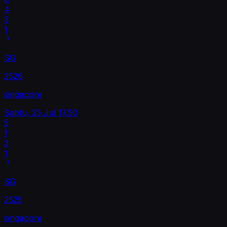
4
3
1
SG
2526
singapore
Sabtu, 25 Jul
17.50
5
1
3
1
SG
2525
singapore