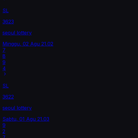
SL
3623
seoul lottery
Minggu, 02 Agu
21.02
7
8
9
4
SL
3622
seoul lottery
Sabtu, 01 Agu
21.03
9
2
7