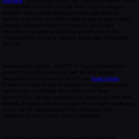
interaktif
, tabel angka keluar, dan laporan bulanan yang
memudahkan analisis. Semua data ini tersaji dengan
tampilan yang ramah pengguna sehingga bahkan
pemula pun bisa memahami pola angka dengan cepat.
Dengan memanfaatkan informasi ini, Anda bisa
merancang strategi prediksi yang lebih efektif dan
meningkatkan peluang menang setiap kali memasang
taruhan.
Selain aspek statistik, HOKTOTO juga menghadirkan
prediksi jitu yang dirancang oleh tim ahli dengan
pengalaman bertahun-tahun di dunia
togel online
.
Prediksi ini tidak hanya berdasarkan intuisi, tetapi juga
perhitungan matematis dan analisis pola data
sebelumnya. Dengan memadukan prediksi jitu dan data
statistik lengkap, pemain memiliki keuntungan tambahan
untuk meraih kemenangan lebih konsisten dan
mengurangi risiko kalah secara signifikan.
Bagi Anda yang serius ingin menambah peluang