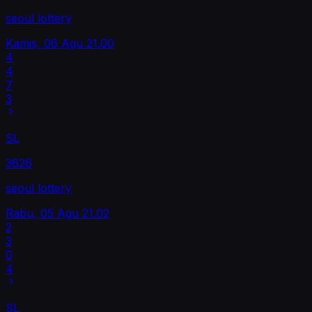
seoul lottery
Kamis, 06 Agu
21.00
4
4
7
3
SL
3626
seoul lottery
Rabu, 05 Agu
21.02
2
3
0
4
SL