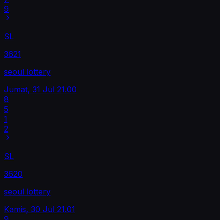
9
SL
3621
seoul lottery
Jumat, 31 Jul
21.00
8
5
1
2
SL
3620
seoul lottery
Kamis, 30 Jul
21.01
9