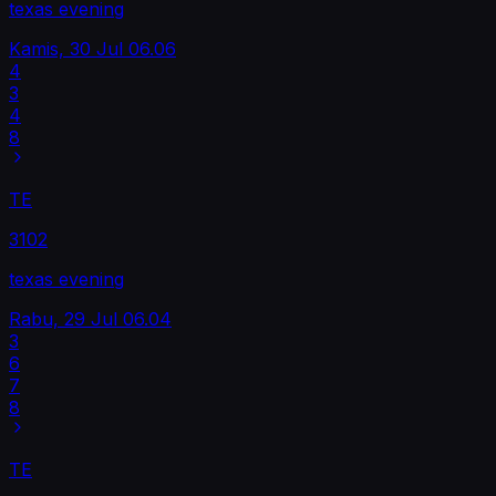
texas evening
Kamis, 30 Jul
06.06
4
3
4
8
TE
3102
texas evening
Rabu, 29 Jul
06.04
3
6
7
8
TE