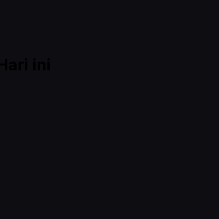
ari ini