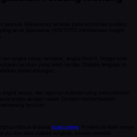
n pemula. Rahasianya terletak pada kombinasi prediksi
a yang terus diperbarui, HOKTOTO memberikan insight
n.
 dari angka keluar terbesar, angka favorit, hingga pola
san taruhan yang lebih cerdas. Statistik lengkap ini
ndalkan keberuntungan.
el angka keluar, dan laporan bulanan yang memudahkan
i pola angka dengan cepat. Dengan memanfaatkan
i memasang taruhan.
ertahun-tahun di dunia
togel online
. Prediksi ini tidak hanya
jitu dan data statistik lengkap, pemain memiliki