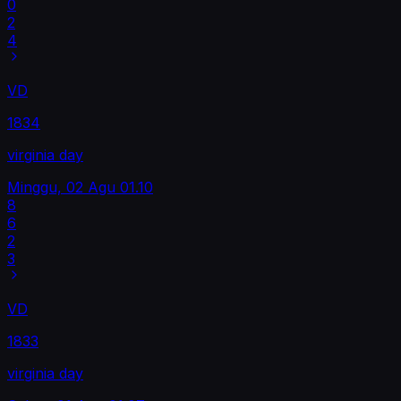
0
2
4
VD
1834
virginia day
Minggu, 02 Agu
01.10
8
6
2
3
VD
1833
virginia day