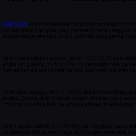
HOKTOTO
telah menjadi salah satu platform togel onlin
jitu dan statistik lengkap yang membantu setiap anggota
akurat mengenai angka-angka potensial yang sering muncu
Selain menyediakan prediksi harian, HOKTOTO juga men
angka yang sering muncul. Fitur ini memungkinkan pemain
menjadi senjata utama bagi mereka yang ingin bermain d
Salah satu keunggulan HOKTOTO adalah kemudahan aks
analisis. Semua data ini tersaji dengan tampilan yang
informasi ini, Anda bisa merancang strategi prediksi yan
Selain aspek statistik, HOKTOTO juga menghadirkan predi
berdasarkan intuisi, tetapi juga perhitungan matematis da