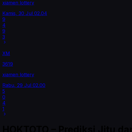
xiamen lottery
Kamis, 30 Jul
02.04
9
4
9
3
XM
3619
xiamen lottery
Rabu, 29 Jul
02.00
5
0
4
1
HOKTOTO – Prediksi Jitu da