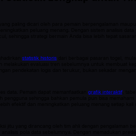
e yang paling dicari oleh para pemain berpengalaman maupu
 meningkatkan peluang menang. Dengan sistem analisis dat
l, sehingga strategi bermain Anda bisa lebih tepat sasara
ghadirkan
statistik historis
dari berbagai pasaran togel, mulai
 melakukan evaluasi tren sebelumnya untuk membuat keputu
engan pendekatan logis dan terukur, bukan sekadar menga
es data. Pemain dapat memanfaatkan
grafik interaktif
, tab
 ramah pengguna sehingga bahkan pemula pun bisa memaham
g lebih efektif dan meningkatkan peluang menang setiap kal
ksi jitu yang dirancang oleh tim ahli dengan pengalaman b
n analisis pola data sebelumnya. Dengan memadukan prediksi 