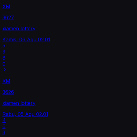
XM
3627
xiamen lottery
Kamis, 06 Agu
02.01
5
3
8
0
XM
3626
xiamen lottery
Rabu, 05 Agu
02.01
4
6
3