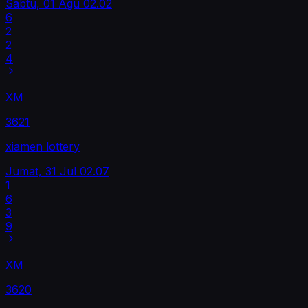
Sabtu, 01 Agu
02.02
6
2
2
4
XM
3621
xiamen lottery
Jumat, 31 Jul
02.07
1
6
3
9
XM
3620