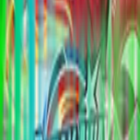
analisis data yang terus diperbarui, HOKTOTO
memberikan insight akurat mengenai angka-angka
potensial yang sering muncul, sehingga strategi bermain
Anda bisa lebih tepat sasaran.
Selain menyediakan prediksi harian, HOKTOTO juga
menghadirkan
statistik historis
dari berbagai pasaran
togel, mulai dari angka keluar terbesar, angka favorit,
hingga pola angka yang sering muncul. Fitur ini
memungkinkan pemain melakukan evaluasi tren
sebelumnya untuk membuat keputusan taruhan yang
lebih cerdas. Statistik lengkap ini menjadi senjata utama
bagi mereka yang ingin bermain dengan pendekatan
logis dan terukur, bukan sekadar mengandalkan
keberuntungan.
Salah satu keunggulan HOKTOTO adalah kemudahan
akses data. Pemain dapat memanfaatkan
grafik
interaktif
, tabel angka keluar, dan laporan bulanan yang