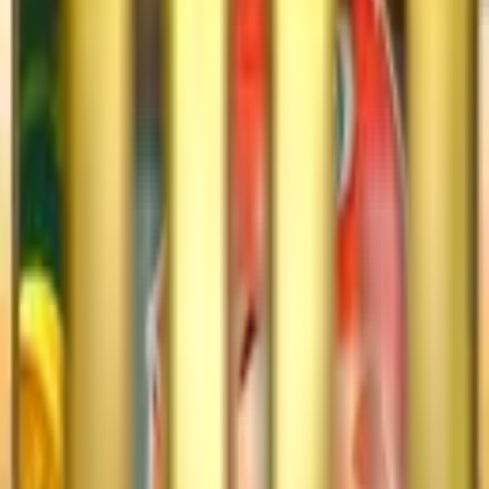
Alien Hunter
Spade Gaming
CaiShen Fishing
JDB
Five Dragons Fishing
JDB
Fishing Disco
JDB
Dragon master
JDB
Fishing YiLuFa
JDB
Jack Pot Fishing
Jili
Oneshot Fishing
CQ9
Mega Fishing
Jili
Happy Fishing
Jili
Bombing Fishing
Jili
Boom Legend
Jili
Hero Fishing
CQ9
Royal Fishing
Jili
Dragon Fortune
Jili
Dinosaur Tycoon II
Jili
All-star Fishing
Jili
Dinosaur Tycoon
Jili
21
/
21
Game
Page
1
of
1