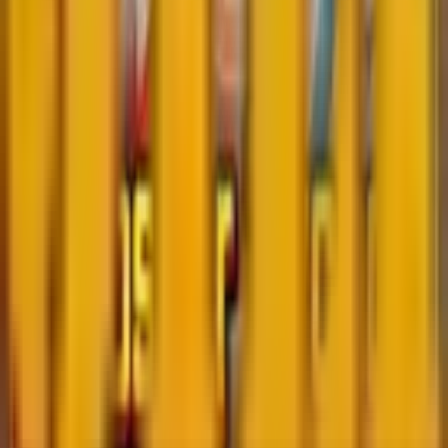
Selain aspek statistik, HOKTOTO juga menghadirkan
prediksi jitu yang dirancang oleh tim ahli dengan
pengalaman bertahun-tahun di dunia
togel online
.
Prediksi ini tidak hanya berdasarkan intuisi, tetapi juga
perhitungan matematis dan analisis pola data
sebelumnya. Dengan memadukan prediksi jitu dan data
statistik lengkap, pemain memiliki keuntungan tambahan
untuk meraih kemenangan lebih konsisten dan
mengurangi risiko kalah secara signifikan.
Bagi Anda yang serius ingin menambah peluang
menang, HOKTOTO menyediakan platform yang
lengkap, aman, dan
mudah diakses
. Setiap fitur dibuat
untuk mendukung pengalaman bermain yang lebih
profesional, mulai dari prediksi harian hingga statistik
historis dan laporan lengkap setiap pasaran. Dengan
memanfaatkan seluruh fasilitas ini, peluang Anda untuk
mendapatkan angka hoki dan kemenangan maksimal