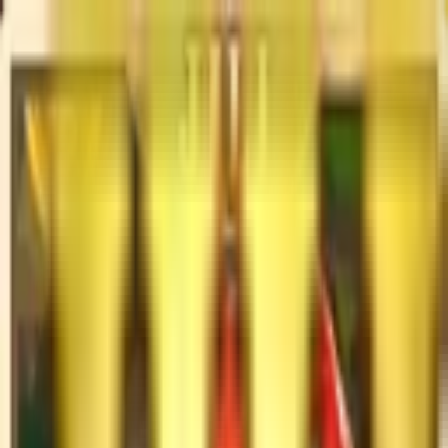
Daftar
Masuk
casino
Cari Permainan
all stars - world cup 2026
plinko+
koi gate
super sic bo
duck hunters
crash game
for you
slot
live casino
4
arcade
fishing
2603
635
104
21
Provider :
All
Fishing God
Spade Gaming
Fishing War
Spade Gaming
Zombie Party
Spade Gaming