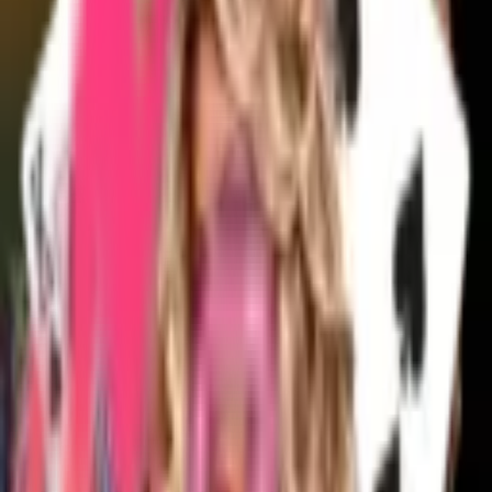
Roulette
Sexy
SicBo
Sexy
Thai Hi Lo
Sexy
Baccarat Classic
Sexy
Dragon Tiger
Sexy
Red Blue Duel
Sexy
Baccarat Insurance
Sexy
8
/
8
Game
Page
1
of
1
HOKTOTO – Prediksi Jitu
dan Statistik Lengkap
untuk Tingkatkan Peluang
Menang