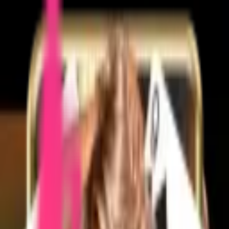
Daftar
Masuk
casino
Cari Permainan
duck hunters
fury of anubis
world cup 2026
crazy time
koi gate
crash game
for you
slot
live casino
4
arcade
fishing
2603
635
104
21
Provider :
Sexy
Filter :
TERKENAL
Baccarat
Sexy