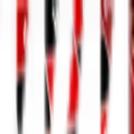
Daftar
Masuk
casino
Cari Permainan
world cup 2026
limbo+
clash of clans super rich
lightning roulette
fire in the hole 3
crash game
for you
slot
live casino
4
arcade
fishing
2603
635
104
21
Provider :
World Match
Filter :
TERKENAL
American Roulette -Privee
World Match