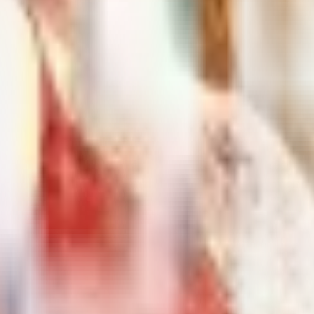
n Statistik Lengkap untuk T
e yang paling dicari oleh para pemain berpengalaman maupu
 meningkatkan peluang menang. Dengan sistem analisis dat
l, sehingga strategi bermain Anda bisa lebih tepat sasara
ghadirkan
statistik historis
dari berbagai pasaran togel, mulai
 melakukan evaluasi tren sebelumnya untuk membuat keputu
engan pendekatan logis dan terukur, bukan sekadar menga