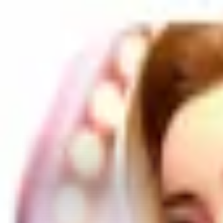
Daftar
Masuk
casino
Cari Permainan
duck hunters
all stars - world cup 2026
lightning baccarat
world cup 2026
mines+
crash game
for you
slot
live casino
4
arcade
fishing
2603
635
104
21
Provider :
PG Soft
Filter :
TERKENAL
Mahjong Ways
PG Soft