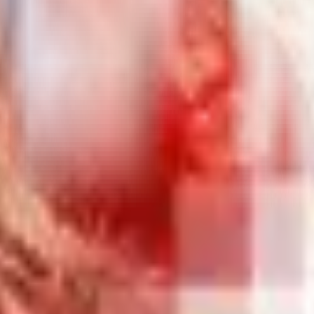
es data. Pemain dapat memanfaatkan
grafik interaktif
, tab
 ramah pengguna sehingga bahkan pemula pun bisa memaham
g lebih efektif dan meningkatkan peluang menang setiap kal
ksi jitu yang dirancang oleh tim ahli dengan pengalaman b
n analisis pola data sebelumnya. Dengan memadukan prediksi 
isten dan mengurangi risiko kalah secara signifikan.
, HOKTOTO menyediakan platform yang lengkap, aman, d
iksi harian hingga statistik historis dan laporan lengkap s
angan maksimal tentu akan meningkat. Bergabunglah den