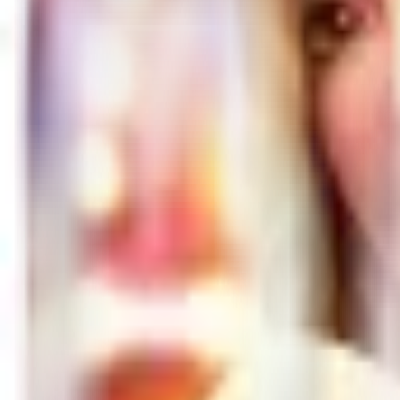
Mahjong Ways 2
PG Soft
Wild Bounty Showdown
PG Soft
Wild Bandito
PG Soft
Lucky Neko
PG Soft
Pinata Wins
PG Soft
Treasures of Aztec
PG Soft
Cocktail Nights
PG Soft
Dragon Hatch2
PG Soft
Wild Ape #3258
PG Soft
Gemstones Gold
PG Soft
Ways of the Qilin
PG Soft
Geisha's Revenge
PG Soft
Double Fortune
PG Soft
Anubis Wrath
PG Soft
Speed Winner
PG Soft
Mr. Treasure's Fortune
PG Soft
Oishi Delights
PG Soft
Thai River Wonders
PG Soft
Midas Fortune
PG Soft
The Great Icescape
PG Soft
Dragon Hatch
PG Soft
Museum Wonders
PG Soft
Dreams of Macau
PG Soft