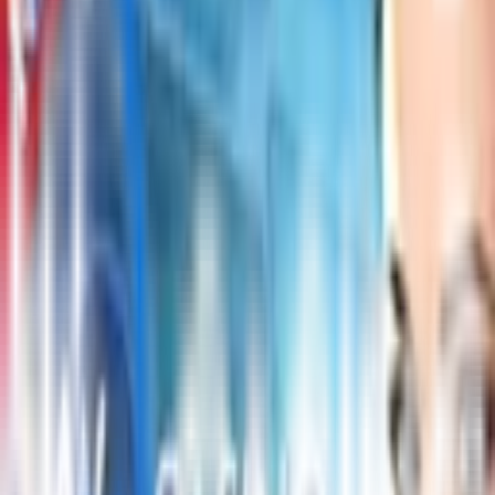
WmFanTan
Wanmei
WmSicBo
Wanmei
WmRoulette
Wanmei
WmBaccarat
Wanmei
5
/
5
Game
Page
1
of
1
HOKTOTO – Prediksi Jitu
dan Statistik Lengkap
untuk Tingkatkan Peluang
Menang
HOKTOTO
telah menjadi salah satu platform togel online
yang paling dicari oleh para pemain berpengalaman
maupun pemula. Rahasianya terletak pada kombinasi