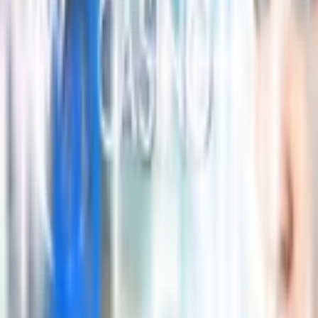
prediksi jitu dan statistik lengkap yang membantu setiap
anggota meningkatkan peluang menang. Dengan sistem
analisis data yang terus diperbarui, HOKTOTO
memberikan insight akurat mengenai angka-angka
potensial yang sering muncul, sehingga strategi bermain
Anda bisa lebih tepat sasaran.
Selain menyediakan prediksi harian, HOKTOTO juga
menghadirkan
statistik historis
dari berbagai pasaran
togel, mulai dari angka keluar terbesar, angka favorit,
hingga pola angka yang sering muncul. Fitur ini
memungkinkan pemain melakukan evaluasi tren
sebelumnya untuk membuat keputusan taruhan yang
lebih cerdas. Statistik lengkap ini menjadi senjata utama
bagi mereka yang ingin bermain dengan pendekatan
logis dan terukur, bukan sekadar mengandalkan
keberuntungan.
Salah satu keunggulan HOKTOTO adalah kemudahan