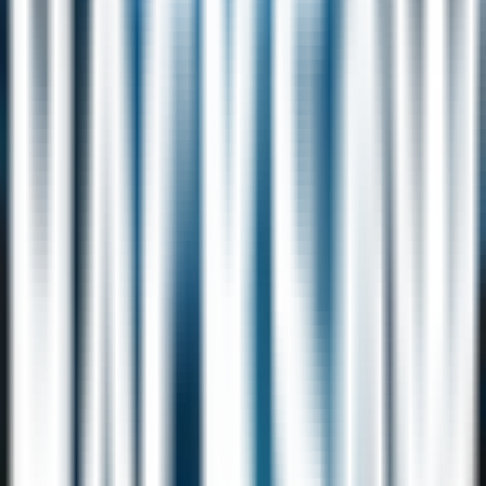
Tiger Legends
Hacksaw
Alpha Eagle
Hacksaw
Aztec Twist
Hacksaw
Beam Boys
Hacksaw
Beast Below
Hacksaw
Benny the Beer
Hacksaw
Bloodthirst
Hacksaw
Book of Time
Hacksaw
Booze Bash
Hacksaw
Born Wild
Hacksaw
Bouncy Bombs
Hacksaw
Break Bones
Hacksaw
Buffalo Stack 'n' Sync
Hacksaw
Cash Compass
Hacksaw
Cash Crew
Hacksaw
Cash Quest
Hacksaw
Chaos Crew
Hacksaw
Cubes
Hacksaw
Cubes 2
Hacksaw
Cursed Crypt
Hacksaw
Cursed Seas
Hacksaw
Dark Summoning
Hacksaw
Dawn of Kings
Hacksaw