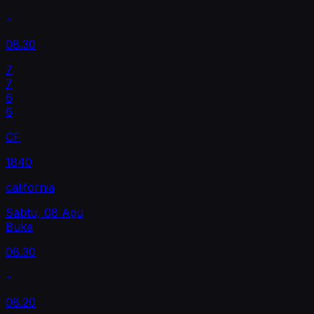
08.30
7
7
6
6
CF
1840
california
Sabtu, 08 Agu
Buka
08.30
08.20