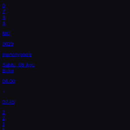
0
7
4
4
MC
3629
mancitypools
Sabtu, 08 Agu
Buka
08.00
07.45
2
2
1
5