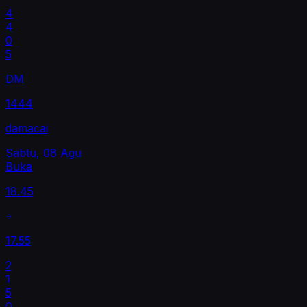
4
4
0
5
DM
1444
damacai
Sabtu, 08 Agu
Buka
18.45
17.55
2
1
5
0