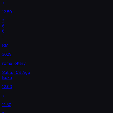
12.50
2
6
8
1
RM
3629
rome lottery
Sabtu, 08 Agu
Buka
12.00
11.50