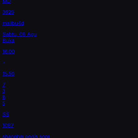
MD
3629
malibu4d
Sabtu, 08 Agu
Buka
16.00
15.50
7
3
8
5
SS
1087
shanghai pools sore