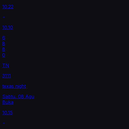
10.22
10.10
6
8
8
0
TN
3111
texas night
Sabtu, 08 Agu
Buka
10.15