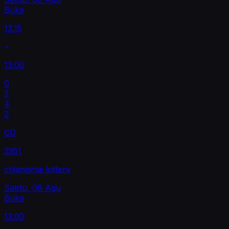
Buka
13.15
13.00
0
3
4
2
CG
3351
chiangmai lottery
Sabtu, 08 Agu
Buka
13.00