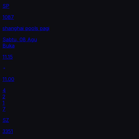
SP
1087
shanghai pools pagi
Sabtu, 08 Agu
Buka
11.15
11.00
4
2
1
7
SZ
3351