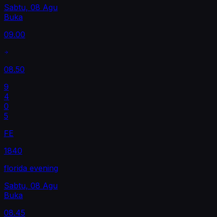
Sabtu, 08 Agu
Buka
09.00
08.50
9
4
0
5
FE
1840
florida evening
Sabtu, 08 Agu
Buka
08.45