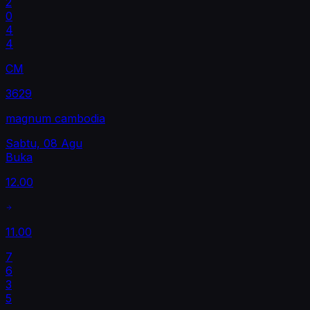
2
0
4
4
CM
3629
magnum cambodia
Sabtu, 08 Agu
Buka
12.00
11.00
7
6
3
5