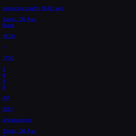
morocco quatro 18:00 wib
Sabtu, 08 Agu
Buka
18.00
17.50
2
8
3
9
AP
3351
ankarapools
Sabtu, 08 Agu