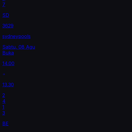
7
SD
3629
sydneypools
Sabtu, 08 Agu
Buka
14.00
13.30
2
4
1
3
BE