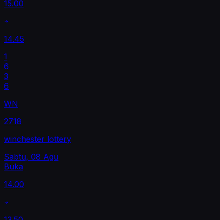
15.00
14.45
1
6
3
6
WN
2718
winchester lottery
Sabtu, 08 Agu
Buka
14.00
13.50