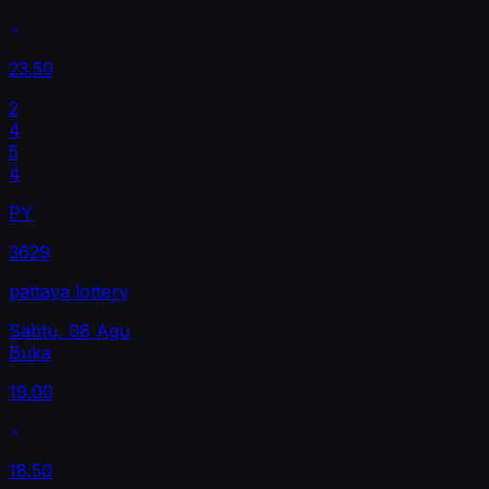
23.50
2
4
5
4
PY
3629
pattaya lottery
Sabtu, 08 Agu
Buka
19.00
18.50